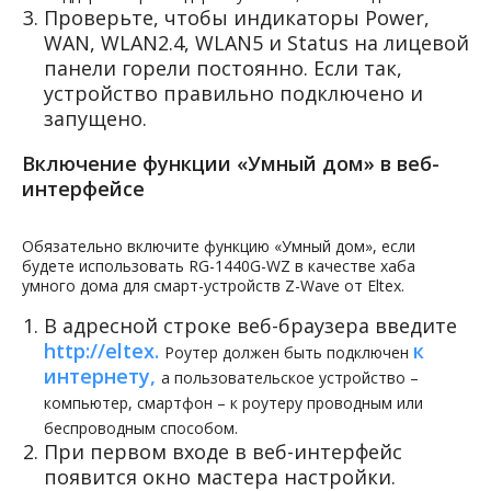
Проверьте, чтобы индикаторы Power,
А пока следите за нами
в социальных сетях
WAN, WLAN2.4, WLAN5 и Status на лицевой
панели горели постоянно. Если так,
устройство правильно подключено и
запущено.
Включение функции «Умный дом» в веб-
интерфейсе
Обязательно включите функцию «Умный дом», если
будете использовать RG-1440G-WZ в качестве хаба
умного дома для смарт-устройств Z-Wave от Eltex.
В адресной строке веб-браузера введите
http://eltex.
к
Роутер должен быть подключен
интернету,
а пользовательское устройство –
компьютер, смартфон – к роутеру проводным или
беспроводным способом.
При первом входе в веб-интерфейс
появится окно мастера настройки.