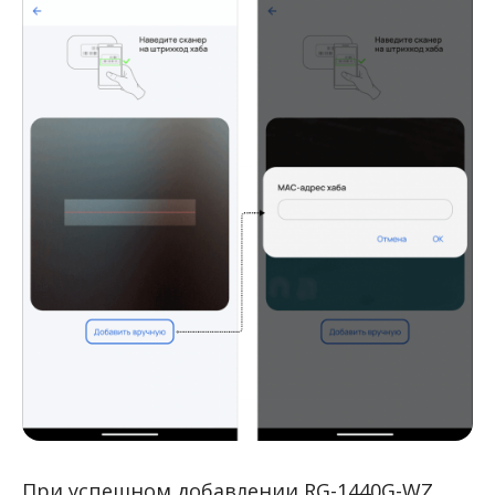
При успешном добавлении RG-1440G-WZ