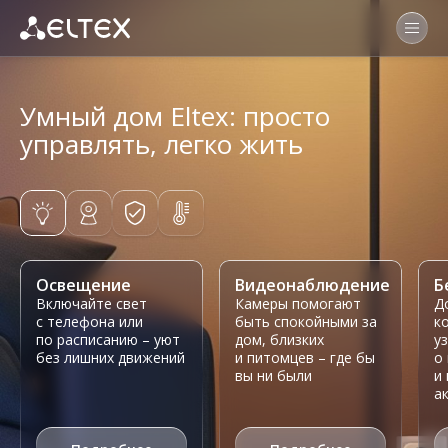
Умный дом Eltex:
просто
управлять, легко жить
Освещение
Видеонаблюдение
Б
Включайте свет
Камеры помогают
Д
с телефона или
быть спокойными за
к
по расписанию – уют
дом, близких
у
без лишних движений
и питомцев – где бы
о
вы ни были
и
а