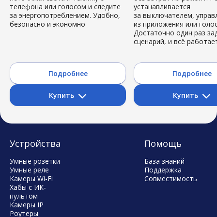
телефона или голосом и следите
устанавливается
за энергопотреблением. Удобно,
за выключателем, управ
безопасно и экономно
из приложения или голо
Достаточно один раз за
сценарий, и всё работае
Подробнее
Подробнее
Купить
Купить
Ozon
Ozon
Устройства
Помощь
Умные розетки
База знаний
Умные реле
Поддержка
Камеры Wi-Fi
Совместимость
Хабы с ИК-
пультом
Камеры IP
Роутеры