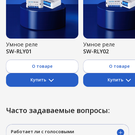
Умное реле
Умное реле
SW-RLY01
SW-RLY02
О товаре
О товаре
Купить
Купить
Ozon
Ozon
Часто задаваемые вопросы:
Я.Маркет
Я.Маркет
Работает ли с голосовыми