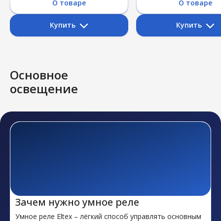
О товаре
О товаре
Купить
Купить
Ozon
Ozon
Основное
Я.Маркет
Я.Маркет
освещение
Зачем нужно умное реле
Умное реле Eltex – лёгкий способ управлять основным