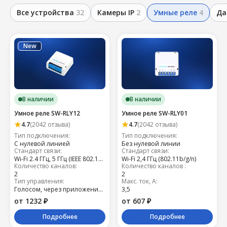
Все устройства
32
Камеры IP
2
Умные реле
4
Да
New
В наличии
В наличии
Умное реле SW-RLY12
Умное реле SW-RLY01
4.7
(2042 отзыва)
4.7
(2042 отзыва)
Тип подключения:
Тип подключения:
С нулевой линией
Без нулевой линии
Стандарт связи:
Стандарт связи:
Wi-Fi 2.4 ГГц, 5 ГГц (IEEE 802.11 b/g/n , IEEE 802.11 n)EEE 802.11 n 5 ГГц
Wi-Fi 2,4 ГГц (802.11b/g/n)
Количество каналов:
Количество каналов :
2
2
Тип управления:
Макс. ток, А:
Голосом, через приложение, умный выключатель
3,5
от 1232 ₽
от 607 ₽
Подробнее
Подробнее