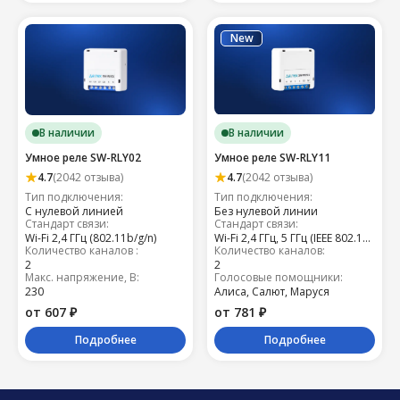
New
В наличии
В наличии
А пока следите за нами
в социальных сетях
Умное реле SW-RLY02
Умное реле SW-RLY11
4.7
(2042 отзыва)
4.7
(2042 отзыва)
Тип подключения:
Тип подключения:
С нулевой линией
Без нулевой линии
Стандарт связи:
Стандарт связи:
Wi-Fi 2,4 ГГц (802.11b/g/n)
Wi-Fi 2,4 ГГц, 5 ГГц (IEEE 802.11 b/g/n , IEEE 802.11 n)
Количество каналов :
Количество каналов:
2
2
Макс. напряжение, В:
Голосовые помощники:
230
Алиса, Салют, Маруся
от 607 ₽
от 781 ₽
Подробнее
Подробнее